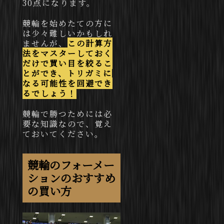
30点になります。
競輪を始めたての方に
は少々難しいかもしれ
ませんが、
この計算方
法をマスターしておく
だけで買い目を絞るこ
とができ、トリガミに
なる可能性を回避でき
るでしょう！
競輪で勝つためには必
要な知識なので、覚え
ておいてください。
競輪のフォーメー
ションのおすすめ
の買い方