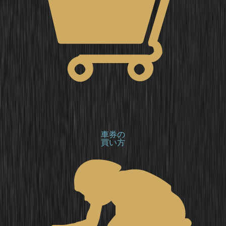
車券の
買い方