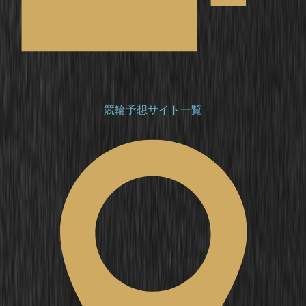
競輪予想サイト一覧