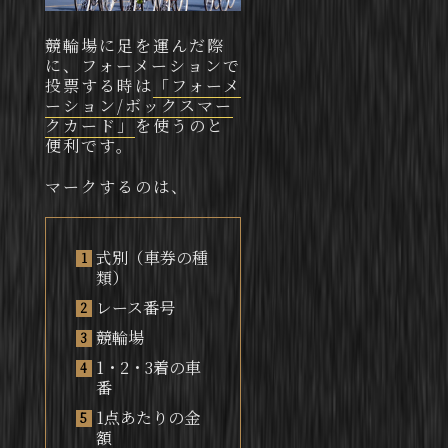
競輪場に足を運んだ際
に、フォーメーションで
投票する時は
「フォーメ
ーション/ボックスマー
クカード」
を使うのと
便利です。
マークするのは、
式別（車券の種
類）
レース番号
競輪場
1・2・3着の車
番
1点あたりの金
額