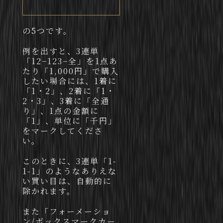
の5つです。
例を出すと、3連単
「12−123−全」を1点あ
たり「1,000円」で購入
したい場合には、1着に
「1・2」、2着に「1・
2・3」、3着に「全通
り」、1点の金額に
「1」、単位に「千円」
をマークしてくださ
い。
このとき
に、3連単「1-
1-1」のようなありえな
い買い目は、自動的に
除かれます。
また「フォーメーショ
ン/ボックスマークカー