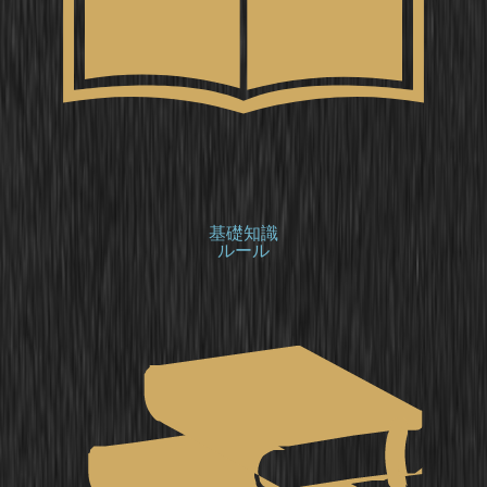
基礎知識
ルール