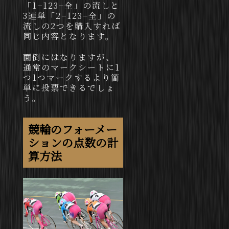
「1−123−全」の流しと
3連単「2−123−全」の
流しの2つを購入すれば
同じ内容となります。
面倒にはなりますが、
通常のマークシートに1
つ1つマークするより簡
単に投票できるでしょ
う。
競輪のフォーメー
ションの点数の計
算方法