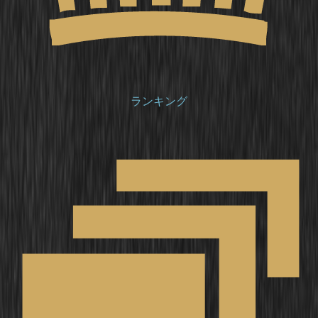
ランキング