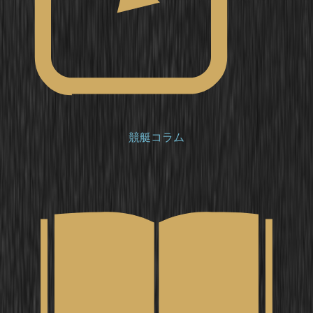
競艇コラム