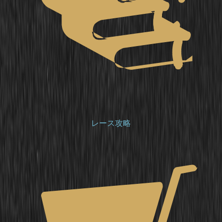
レース攻略