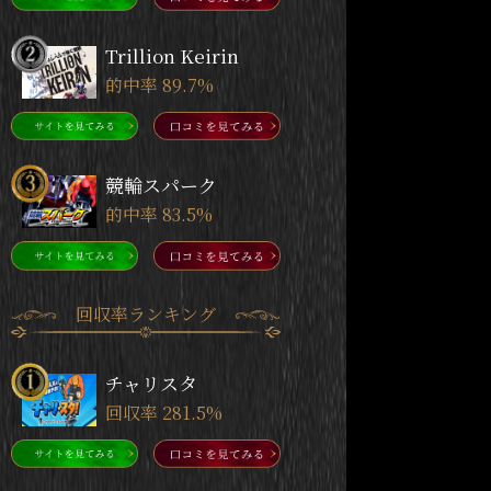
Trillion Keirin
的中率 89.7%
競輪スパーク
的中率 83.5%
回収率ランキング
チャリスタ
回収率 281.5%