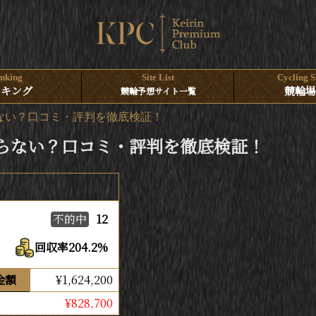
nking
Site List
Cycling 
ンキング
競輪場
競輪予想サイト一覧
ない？口コミ・評判を徹底検証！
らない？口コミ・評判を徹底検証！
不的中
12
回収率204.2%
金額
¥1,624,200
¥828,700