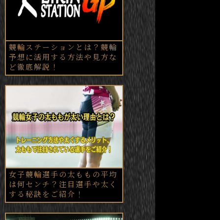
競輪ステーションとは？競輪
予想に活用する方法や見方な
ど徹底解説！
女子競輪選手の太ももの平均
は何センチ？注目選手や太く
する秘訣をご紹介！