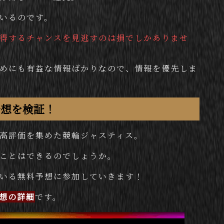
いるのです。
得するチャンスを見逃すのは損でしかありませ
めにも有益な情報ばかりなので、情報を優先しま
予想を検証！
高評価を集めた競輪ジャスティス。
ことはできるのでしょうか。
いる無料予想に参加していきます！
想の詳細
です。