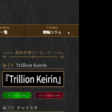
Stadium
Column
一覧
競輪コラム
無料予想ランキング
1
Trillion Keirin
位
2
チャリスタ
位