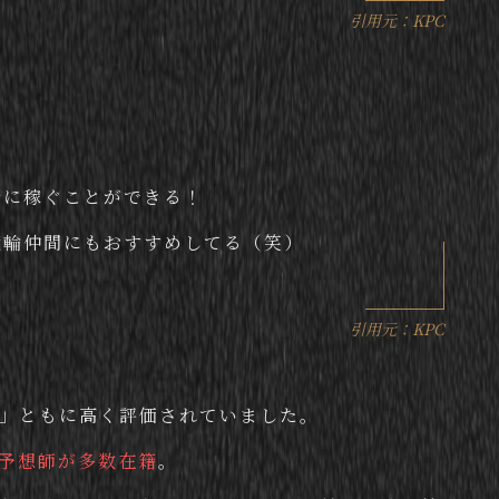
用しない手はありませんww
引用元：KPC
分に稼ぐことができる！
競輪仲間にもおすすめしてる（笑）
！
んぼだよなww
引用元：KPC
」ともに高く評価されていました。
いる限り、競輪で負ける気がしません。
予想師が多数在籍
。