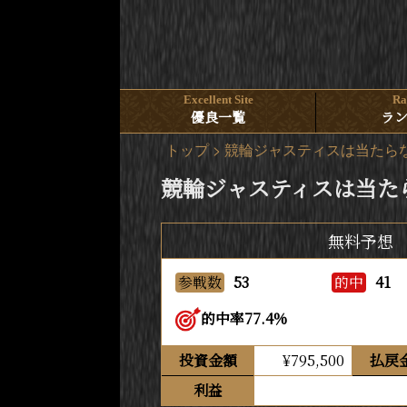
Excellent Site
Ra
優良一覧
ラ
トップ
>
競輪ジャスティスは当たら
競輪ジャスティスは当た
無料予想
参戦数
53
的中
41
的中率77.4%
投資金額
¥795,500
払戻
利益