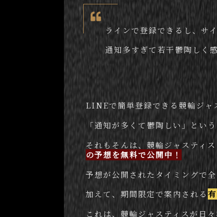
るわww
ラインで登録できるし、サ
★★★★
★
匿名
さん
通知多すぎて若干鬱陶しく感
無料予想がとにかく安定して
LINEで簡単登録できる競輪ジャ
「通知が多くて鬱陶しい」という
それもそんは、競輪ジャスティス
の予想を無料で公開中！
予想が公開されたタイミングで全
加えて、期間限定で案内される
有
これは、競輪ジャスティスが日々