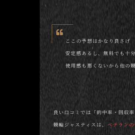
無料でも十分に稼げるから利
★★★★★
鍛えし者
さん
筋トレと同じくらい最高です
ここの予想はかなり良さげ
やればやるほど結果出ます
安定感あるし、無料でも十
★★★★★
ニコラス
さん
使用感も悪くないから他の
競輪が楽しくなる予想サイト
やっぱギャンブルは勝ってな
★★★★★
匿名
さん
良い口コミでは「的中率・回収率
ジャスティスの予想を使って
競輪ジャスティスは、
ベテランの