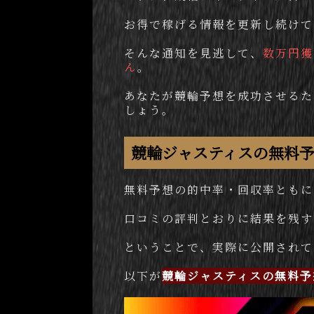
お得で稼げる情報を更新し続けて
そんな通知を見逃して、
数万円獲
ん
。
あなたが競輪予想を成功させるた
しょう。
競輪ジャスティスの無料
無料予想の的中率・回収率ともに
口コミの評判とおりに結果を残す
ということで、実際に公開されて
以下が
競輪ジャスティスの無料予