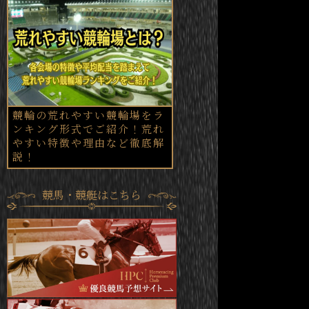
競輪の荒れやすい競輪場をラ
ンキング形式でご紹介！荒れ
やすい特徴や理由など徹底解
説！
競馬・競艇はこちら