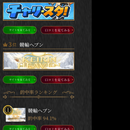
3
競輪ヘブン
位
的中率ランキング
競輪ヘブン
的中率 94.1%