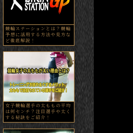
競輪ステーションとは？競輪
予想に活用する方法や見方な
ど徹底解説！
女子競輪選手の太ももの平均
は何センチ？注目選手や太く
する秘訣をご紹介！