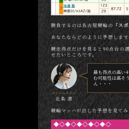
勝負するのは名古屋競輪の
「スポ
あなたならどのように予想します
競走得点だけを見ると90点台の
せたいところです。
最も得点の高い
む可能性は高そ
ん・・・
コンシェルジュ
北条 凛
競輪マッハが出した予想を見てみ