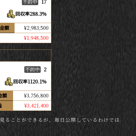
不的中
17
回収率288.3%
金額
¥2,983,500
¥1,948,500
不的中
2
回収率1120.1%
金額
¥3,756,800
益
¥3,421,400
見ることができるが、毎日公開しているわけでは